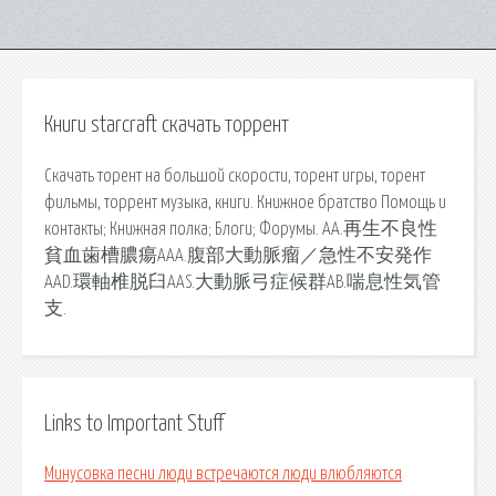
Книги starcraft скачать торрент
Скачать торент на большой скорости, торент игры, торент
фильмы, торрент музыка, книги. Книжное братство Помощь и
контакты; Книжная полка; Блоги; Форумы. AA.再生不良性
貧血歯槽膿瘍AAA.腹部大動脈瘤／急性不安発作
AAD.環軸椎脱臼AAS.大動脈弓症候群AB.喘息性気管
支.
Links to Important Stuff
Минусовка песни люди встречаются люди влюбляются