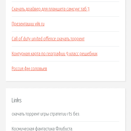
Скачать драйвер для планшета самсунг таб 3
Презентации viki ru
Call of duty united offence скачать торрент
Контурная карта по географии 9 класс решебник
Россия фм соловьев
Links
cкачать торрент игры стратегии rts без.
Космическая фантастика Флибуста.