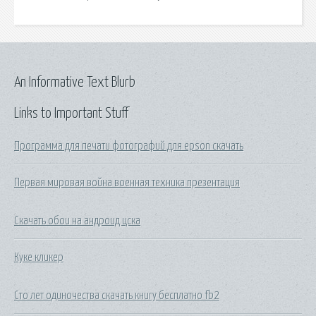
An Informative Text Blurb
Links to Important Stuff
Программа для печати фотографий для epson скачать
Первая мировая война военная техника презентация
Скачать обои на андроид цска
Куке кликер
Сто лет одиночества скачать книгу бесплатно fb2