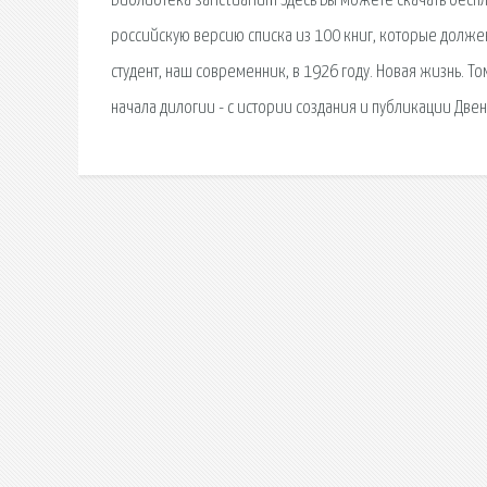
Библиотека sanctuarium Здесь Вы можете скачать беспл
российскую версию списка из 100 книг, которые долже
студент, наш современник, в 1926 году. Новая жизнь. То
начала дилогии - с истории создания и публикации Двен