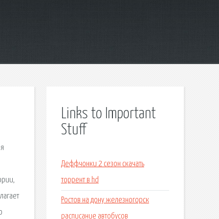
Links to Important
Stuff
ля
Деффчонки 2 сезон скачать
ории,
торрент в hd
лагает
Ростов на дону железногорск
о
расписание автобусов