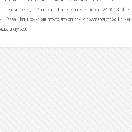
атно более 100000 книг в формате fb2 или читать. Представляю вам
н прочитать каждый. Аннотация: Исправленная версия от 24.06.18. Обыч
м 2. Глава 1 Как можно описать то, что описанию поддается слабо. Начнем
адцати стульев.