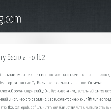
g.com
игу бесплатно fb2
 пользователь интернета имеет возможность скачать книги бесплатно д
s - портал о книгах. Тут Вы сможете скачать и читать онлайн самые
пический роман индонезийца Эки Курниавана – удивительный синтез ист
ений и магического реализма. Сервис электронных книг 📚 ЛитРес пред
тах fb2, txt, epub, pdf или читать онлайн! Оставляйте и читайте отзывы 