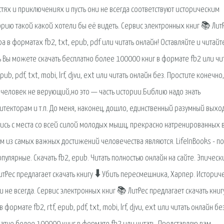
стях и приключениях и пусть они не всегда соответствуют историческим
торию такой какой хотели бы её видеть. Сервис электронных книг 📚 Лит
а в форматах fb2, txt, epub, pdf или читать онлайн! Оставляйте и читайт
ь Вы можете скачать бесплатно более 100000 книг в формате fb2 или чи
ub, pdf, txt, mobi, lrf, djvu, ext или читать онлайн без. Простите конечно
 человек не верующий,но это — часть истории.Библию надо знать
екторам и т.п. До меня, наконец, дошло, единственный разумный выход
вшись с места со всей силой молодых мышц, прекрасно натренированных в
м из самых важных достижений человечества являются. LifeInBooks - по
опулярные. Скачать fb2, epub. Читать полностью онлайн на сайте. Эпическ
тРес предлагает скачать книгу 🠳 Убить пересмешника, Харпер. Историч
 не всегда. Сервис электронных книг 📚 ЛитРес предлагает скачать книгу
рмате fb2, rtf, epub, pdf, txt, mobi, lrf, djvu, ext или читать онлайн без