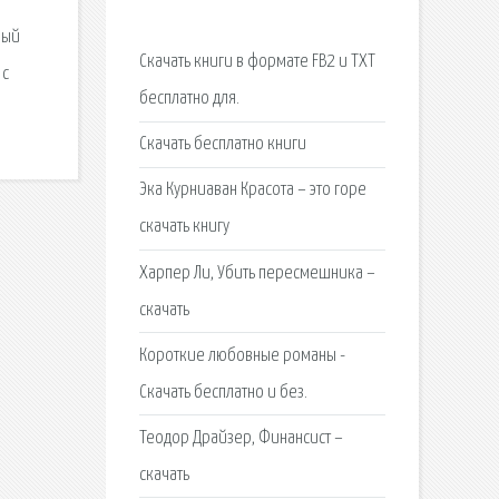
ный
Скачать книги в формате FB2 и TXT
 с
бесплатно для.
Cкачать бесплатно книги
Эка Курниаван Красота – это горе
скачать книгу
Харпер Ли, Убить пересмешника –
скачать
Короткие любовные романы -
Скачать бесплатно и без.
Теодор Драйзер, Финансист –
скачать