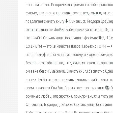
книге на ЛитРес. Исторические романы о любви, опасно
фактам, от этого не становятся хуже, ведь мы видим ис
предлагает скачать книгу 🠳 Финансист, Теодора Драйзер
отзывы о книге на ЛитРес. Библиотека sanctuarium Здес
их онлайн. Скачать книги бесплатно в формате fb2, rtf, ep
10,17 и 34 — это…в качестве пиара?Серьёзно? О 34 — я
историкам,филологам,искусствоведам,художникам,архит
бежать. Что, собственно, я и сделал, мгновенно сорва
ом веке бегом и лыжами. Скачать книги бесплатно Одни
книгах. Тут Вы сможете скачать и читать онлайн самые п
роман индонезийца Эки. Сервис электронных книг 📚 Ли
романы о любви, опасностях и приключениях и пусть они
Финансист, Теодора Драйзера. Скачать книги бесплатно в фо