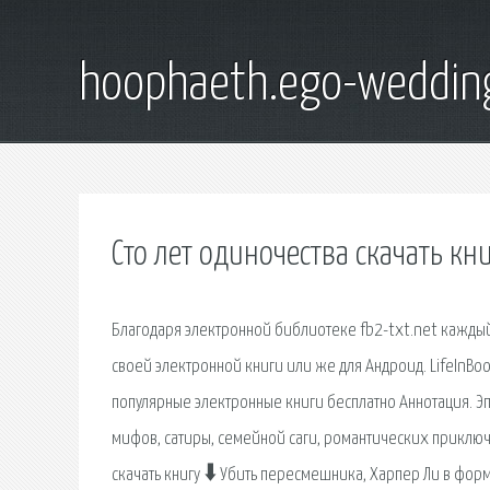
hoophaeth.ego-weddin
Сто лет одиночества скачать кн
Благодаря электронной библиотеке fb2-txt.net каждый
своей электронной книги или же для Андроид. LifeInBook
популярные электронные книги бесплатно Аннотация. Э
мифов, сатиры, семейной саги, романтических приключ
скачать книгу 🠳 Убить пересмешника, Харпер Ли в форма