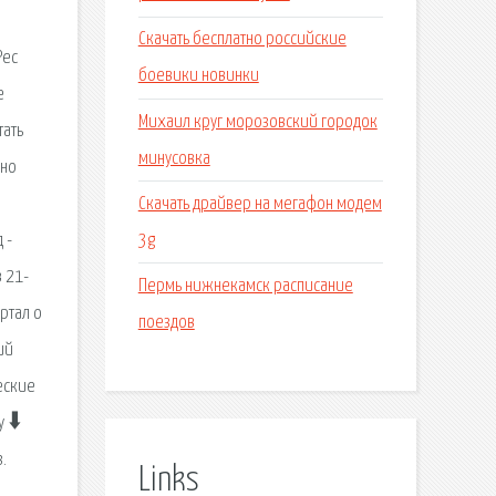
Скачать бесплатно российские
Рес
боевики новинки
е
Михаил круг морозовский городок
тать
минусовка
,но
Скачать драйвер на мегафон модем
3g
 -
 21-
Пермь нижнекамск расписание
ртал о
поездов
ий
еские
 🠳
.
Links