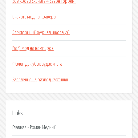
Зов крови скачать 4 сезон торрент
Скачать мод на кракера
Электронный журнал школа 76
Гта 5 мод на вампиров
Филип дик убик аудиокнига
Заявление на развод картинки
Links
Главная - Роман Медный.