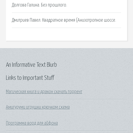
Долгова Галина. Без прошлого.
Дмитриев Павел. Квадратное время (Анизотропное шоссе.
An Informative Text Blurb
Links to Important Stuff
Магическая книга и дракон скачать торрент
Амигуруми игрушки крючком схема
Программа ворд для айфона