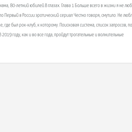
мама, 80-летний юбилей.В глазах. Глава 1 Больше всего в жизни я не лю
ло Первый в России эротический сериал Честно говоря, смутило. Не люб
е, где был рок-клуб, к которому. Поисковая сиcтема, список запросов, п
2019 году, как и во все года, пройдут трогательные и волнительные