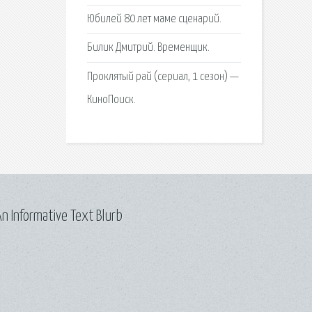
Юбилей 80 лет маме сценарий.
Билик Дмитрий. Временщик.
Проклятый рай (сериал, 1 сезон) —
КиноПоиск.
n Informative Text Blurb