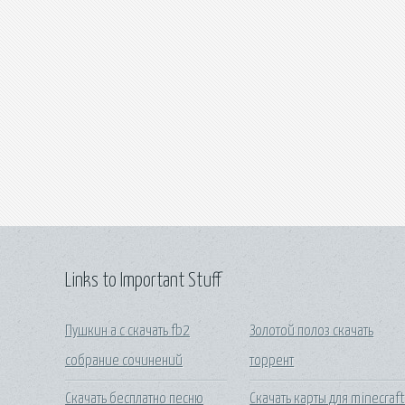
Links to Important Stuff
Пушкин а с скачать fb2
Золотой полоз скачать
собрание сочинений
торрент
Скачать бесплатно песню
Скачать карты для minecraf