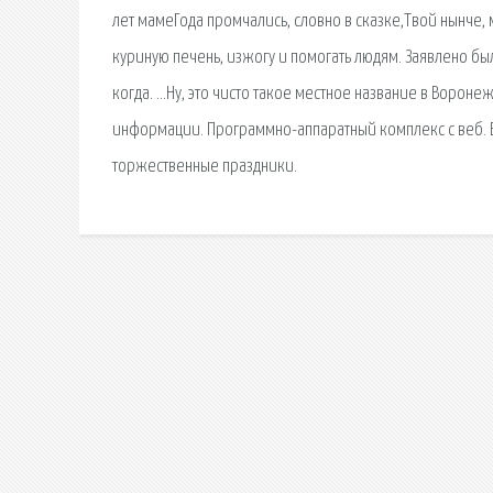
лет мамеГода промчались, словно в сказке,Твой нынче, 
куриную печень, изжогу и помогать людям. Заявлено бы
когда. …Ну, это чисто такое местное название в Воронеж
информации. Программно-аппаратный комплекс с веб. В 
торжественные праздники.