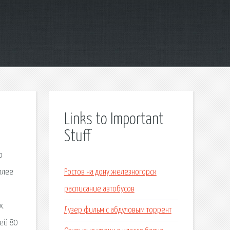
Links to Important
Stuff
о
еплее
Ростов на дону железногорск
расписание автобусов
х.
Лузер фильм с абдуловым торрент
лей 80