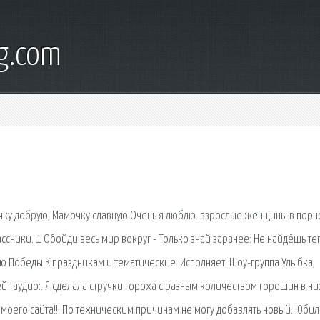
g.com
очку добрую, Мамочку славную Очень я люблю. взрослые женщины в порн
ассники. 1 Обойди весь мир вокруг - Только знай заранее: Не найдёшь т
ню Победы К праздникам и тематические. Исполняет: Шоу-группа Улыбка,
йт аудио:. Я сделала стручки гороха с разным количеством горошин в ни
оего сайта!!! По техническим причинам не могу добавлять новый. Юби