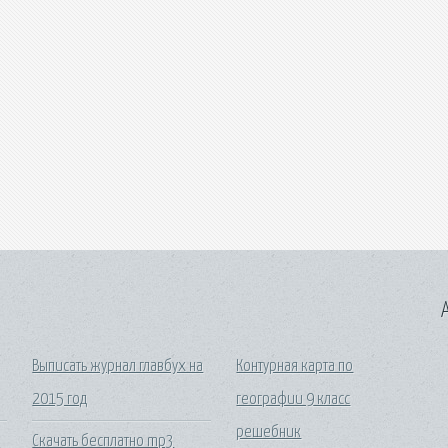
A
Выписать журнал главбух на
Контурная карта по
2015 год
географии 9 класс
решебник
t
Скачать бесплатно mp3