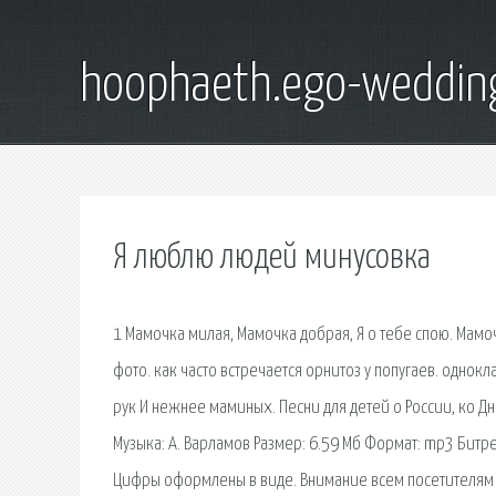
hoophaeth.ego-weddin
Я люблю людей минусовка
1 Мамочка милая, Мамочка добрая, Я о тебе спою. Мам
фото. как часто встречается орнитоз у попугаев. однокл
рук И нежнее маминых. Песни для детей о России, ко Д
Музыка: А. Варламов Размер: 6.59 Мб Формат: mp3 Битре
Цифры оформлены в виде. Внимание всем посетителям м