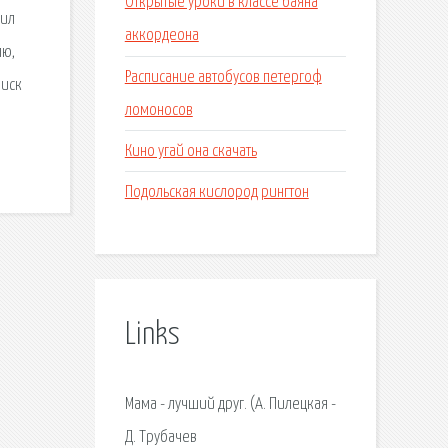
Открытые уроки в классе баяна
бил
аккордеона
лю,
Расписание автобусов петергоф
оиск
ломоносов
Кино угай она скачать
Подольская кислород рингтон
Links
Мама - лучший друг. (А. Пилецкая -
Д. Трубачев