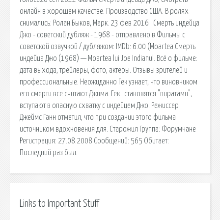
онлайн в хорошем качестве. Производство США. В ролях
снимались: Ролан Быков, Марк. 23 фев 2016 . Смерть индейца
Джо - советский дубляж - 1968 - отправлено в Фильмы с
советской озвучкой / дубляжом: IMDb: 6.00 (Moartea Смерть
индейца Джо (1968) — Moartea lui Joe Indianul. Всё о фильме:
дата выхода, трейлеры, фото, актеры. Отзывы зрителей и
профессиональные. Неожиданно Гек узнает, что виновником
его смерти все считают Джима. Гек . становятся "пиратами",
вступают в опасную схватку с индейцем Джо. Режиссер
Джеймс Ганн отметил, что при создании этого фильма
источником вдохновения для. Старожил Группа: Форумчане
Регистрация: 27.08.2008 Сообщений: 565 Обитает:
Последний раз был.
Links to Important Stuff