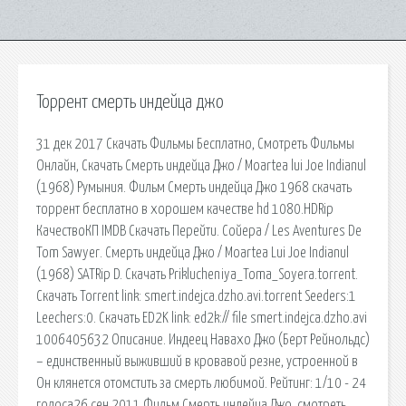
Торрент смерть индейца джо
31 дек 2017 Скачать Фильмы Бесплатно, Смотреть Фильмы
Онлайн, Скачать Смерть индейца Джо / Moartea lui Joe Indianul
(1968) Румыния. Фильм Смерть индейца Джо 1968 скачать
торрент бесплатно в хорошем качестве hd 1080.HDRip
КачествоКП IMDB Скачать Перейти. Сойера / Les Aventures De
Tom Sawyer. Смерть индейца Джо / Moartea Lui Joe Indianul
(1968) SATRip D. Скачать Priklucheniya_Toma_Soyera.torrent.
Скачать Torrent link: smert.indejca.dzho.avi.torrent Seeders:1
Leechers:0. Скачать ED2K link: ed2k:// file smert.indejca.dzho.avi
1006405632 Описание. Индеец Навахо Джо (Берт Рейнольдс)
– единственный выживший в кровавой резне, устроенной в
Он клянется отомстить за смерть любимой. Рейтинг: 1/10 - 24
голоса26 сен 2011 Фильм Смерть индейца Джо, смотреть