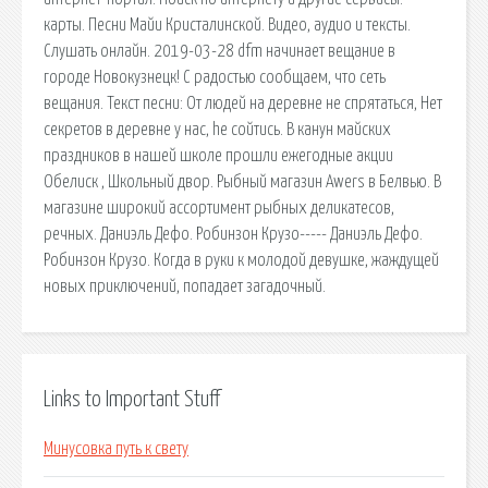
карты. Песни Майи Кристалинской. Видео, аудио и тексты.
Слушать онлайн. 2019-03-28 dfm начинает вещание в
городе Новокузнецк! С радостью сообщаем, что сеть
вещания. Текст песни: От людей на деревне не спрятаться, Нет
секретов в деревне у нас, hе сойтись. В канун майских
праздников в нашей школе прошли ежегодные акции
Обелиск , Школьный двор. Рыбный магазин Awers в Белвью. В
магазине широкий ассортимент рыбных деликатесов,
речных. Даниэль Дефо. Робинзон Крузо----- Даниэль Дефо.
Робинзон Крузо. Когда в руки к молодой девушке, жаждущей
новых приключений, попадает загадочный.
Links to Important Stuff
Минусовка путь к свету