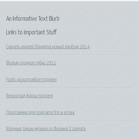
An Informative Text Blurb
Links to Important Stuff
Скачать андрей бандера новый альбом 2014
Фильм горячие губки 2011
Foals дискография торрент
Ленинград фарш торрент
Программа для подсчета fps в играх
Уличные танцы музыка из фильма 2 скачать