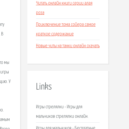
Читать онлайн книги серии алая
роза
Приключение тома сойера самое
эту
краткое содержание
 В
Новые читы на танки онлайн скачать
то мы
 игры
цию. У
Links
Игры стрелялки - Игры для
о.
мальчиков стрелялки онлайн.
 самым
Игры для мальчиков - Бесплатные