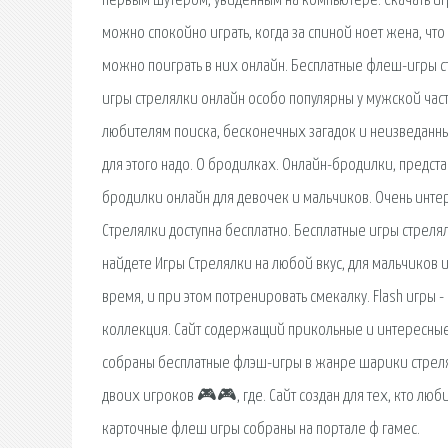
первым шутером, увиденным на компьютере. Скачать игры
можно спокойно играть, когда за спиной ноет жена, что 
можно поиграть в них онлайн. Бесплатные флеш-игры стр
игры стрелялки онлайн особо популярны у мужской час
любителям поиска, бесконечных загадок и неизведанных
для этого надо. О бродилках. Онлайн-бродилки, предст
бродилки онлайн для девочек и мальчиков. Очень интер
Стрелялки доступна бесплатно. Бесплатные игры стрелял
найдете Игры Стрелялки на любой вкус, для мальчиков 
время, и при этом потренировать смекалку. Flash игры
коллекция. Сайт содержащий прикольные и интересные
собраны бесплатные флэш-игры в жанре шарики стрелял
двоих игроков 🎮🎮, где. Сайт создан для тех, кто люб
карточные флеш игры собраны на портале ф гамес.