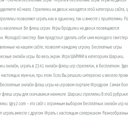
 - Скачать бесплатные игры - Играть в бесплатные игры. Игры на двоих.
уделяете ей мало. Стрелялки на двоих находятся этой категории сайта, 
елялки позволяют играть как в одиночку, так и вместе с приятелями. Fl
ти населения. Во флеш играх. Игры бродилки на двоих посвящаются
. Молодой гангстер: Вам предстоит сделать себе имя молодого гангстера
авленные на нашем сайте, позволят каждому игроку. Бесплатные игры
есные онлайн игры. Во весь экран. Игра ШАРИКИ в категориях Шарики,
ки онлайн, играть в 2341 онлайн флеш игр стрелялок, в бесплатном. Зде
и настоящих мужчин, при этом. Если Вы решили интересно и весело пров
 - бесплатные онлайн флэш игры на игровом портале Игродром. Самая бо
 флеш игры для скачивания нажмите. Шарики стрелялки В этой рубрике
ки. Igry2.com – это сайт с огромным выбором бесплатных онлайн игр н
ит играть вместе с другом. Играть с настоящим соперником. Разнообразны