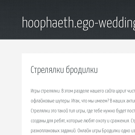
hoophaeth.ego-weddin
Стрелялки бродилки
Игры стрелялки. В этом разделе нашего сайта царит чи
офлайновые шутеры. Итак, что мы имеем? В наших актива
Стрелялки это такой тип игры, где тебе нужно будет пос
созданы для ребят, которые любят охоту и сражения. С
разноплановых заданий. Онлайн игры Бродилки одно из