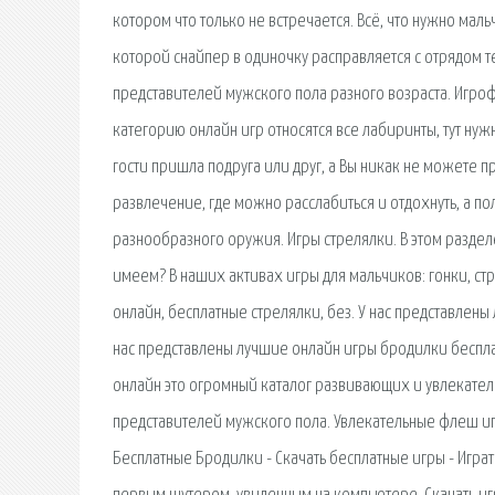
котором что только не встречается. Всё, что нужно маль
которой снайпер в одиночку расправляется с отрядом т
представителей мужского пола разного возраста. Игрофл
категорию онлайн игр относятся все лабиринты, тут нуж
гости пришла подруга или друг, а Вы никак не можете п
развлечение, где можно расслабиться и отдохнуть, а 
разнообразного оружия. Игры стрелялки. В этом разделе
имеем? В наших активах игры для мальчиков: гонки, стр
онлайн, бесплатные стрелялки, без. У нас представлен
нас представлены лучшие онлайн игры бродилки беспл
онлайн это огромный каталог развивающих и увлекател
представителей мужского пола. Увлекательные флеш иг
Бесплатные Бродилки - Скачать бесплатные игры - Играт