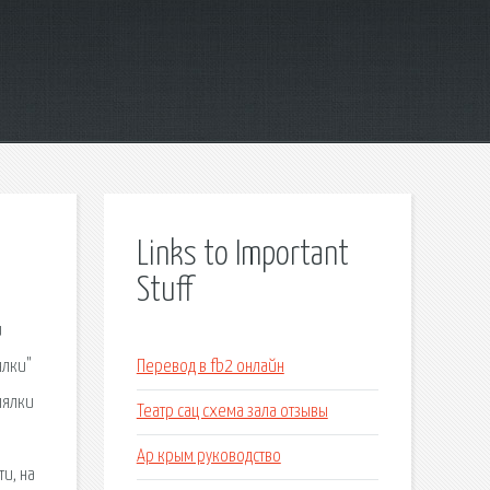
Links to Important
Stuff
и
ялки"
Перевод в fb2 онлайн
лялки
Театр сац схема зала отзывы
Ар крым руководство
и, на