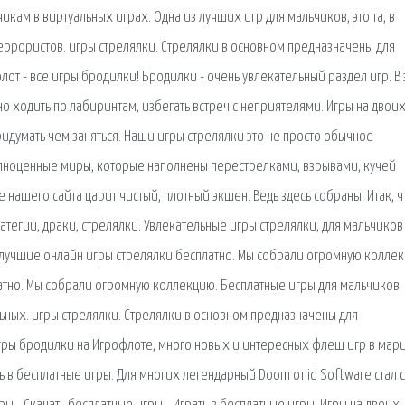
чикам в виртуальных играх. Одна из лучших игр для мальчиков, это та, в
еррористов. игры стрелялки. Стрелялки в основном предназначены для
от - все игры бродилки! Бродилки - очень увлекательный раздел игр. В 
но ходить по лабиринтам, избегать встреч с неприятелями. Игры на двоих
ридумать чем заняться. Наши игры стрелялки это не просто обычное
полноценные миры, которые наполнены перестрелками, взрывами, кучей
 нашего сайта царит чистый, плотный экшен. Ведь здесь собраны. Итак, ч
атегии, драки, стрелялки. Увлекательные игры стрелялки, для мальчиков
ы лучшие онлайн игры стрелялки бесплатно. Мы собрали огромную коллек
атно. Мы собрали огромную коллекцию. Бесплатные игры для мальчиков
ьных. игры стрелялки. Стрелялки в основном предназначены для
ры бродилки на Игрофлоте, много новых и интересных флеш игр в мари
ь в бесплатные игры. Для многих легендарный Doom от id Software стал