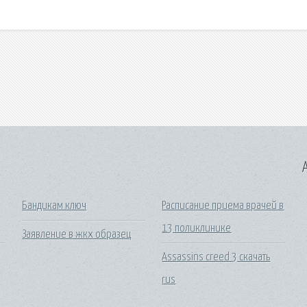
A
Бандикам ключ
Расписание приема врачей в
13 поликлинике
Заявление в жкх образец
Assassins creed 3 скачать
rus