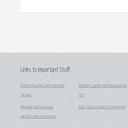
Links to Important Stuff
Узор спицами для носков
Мастер шеф расписание на
схема
стс
Муром расписание
Как стать сидом в торренте
автобусов на москву