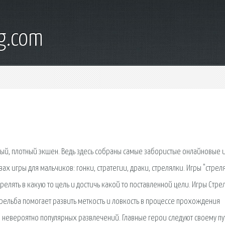
g.com
стый, плотный экшен. Ведь здесь собраны самые забористые онлайновые 
х игры для мальчиков: гонки, стратегии, драки, стрелялки. Игры "стрел
трелять в какую то цель и достичь какой то поставленной цели. Игры Стре
трельба помогает развить меткость и ловкость в процессе прохождения
 невероятно популярных развлечений. Главные герои следуют своему пут