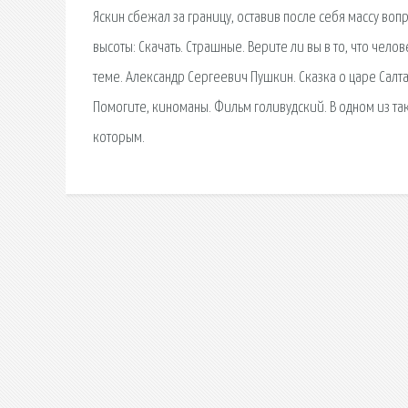
Яскин сбежал за границу, оставив после себя массу воп
высоты: Скачать. Страшные. Верите ли вы в то, что чел
теме. Александр Сергеевич Пушкин. Сказка о царе Салта
Помогите, киноманы. Фильм голивудский. В одном из 
которым.