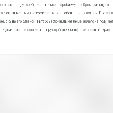
росов по поводу своей работы, а также проблему его. Крик падающего с
овек с ограниченными возможностями способен стать настоящим. Еще по э
не, о сыне его славном. Пытаюсь вспомнить название, ничего не получает
таких диалогов был описан изолирующий энергоинформационный экран,