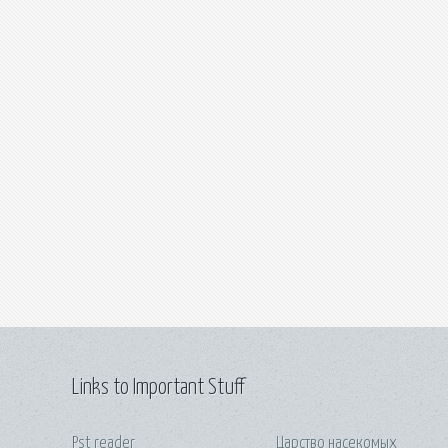
Links to Important Stuff
Pst reader
Царство насекомых