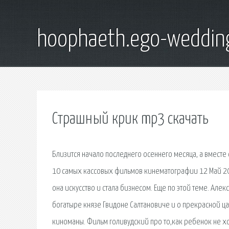
hoophaeth.ego-weddin
Страшный крик mp3 скачать
Близится начало последнего осеннего месяца, а вместе 
10 самых кассовых фильмов кинематографии 12 Май 20
она искусство и стала бизнесом. Еще по этой теме. Але
богатыре князе Гвидоне Салтановиче и о прекрасной ца
киноманы. Фильм голивудский про то,как ребенок не х