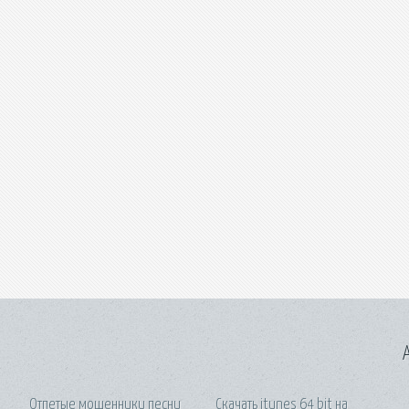
A
Отпетые мошенники песни
Скачать itunes 64 bit на