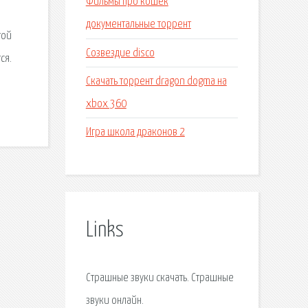
Фильмы про кошек
документальные торрент
той
Созвездие disco
ся.
Скачать торрент dragon dogma на
xbox 360
Игра школа драконов 2
Links
Страшные звуки скачать. Страшные
звуки онлайн.