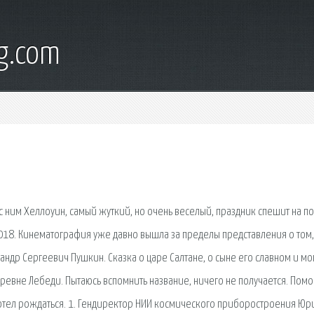
g.com
с ним Хеллоуин, самый жуткий, но очень веселый, праздник спешит на по
18. Кинематография уже давно вышла за пределы представления о том,
ксандр Сергеевич Пушкин. Сказка о царе Салтане, о сыне его славном и м
ревне Лебеди. Пытаюсь вспомнить название, ничего не получается. Помо
отел рождаться. 1. Гендиректор НИИ космического приборостроения Юр