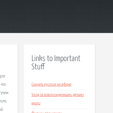
Links to Important
Stuff
рог.
 что
Скачать русские на афоне
огучем
Уход за новорожденными детьми
гите,
книги
ий