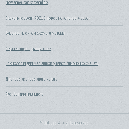
New american streamline
Скачать торрент 90210 новое поколение 4 сезон
Вязание крючком схемы и мотивы
Серега king ring минусовка
Технология для мальчиков 5 класс симоненко скачать
Джиперс криперс книга читать
Фонбет для планшета
© Untitled. All rights reserved.