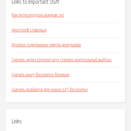
Links to Important Stuff
Как перезагрузить виндовс хр
Апостроф ставиться
Краткое содержание смерть долгушева
Скачать через торрент игру сталкер контрольный выброс
Скачать книгу бесплатно белянин
Скачать драйвера для нокиа 225 бесплатно
Links