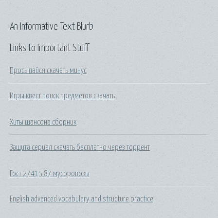
An Informative Text Blurb
Links to Important Stuff
Просыпайся скачать минус
Игры квест поиск предметов скачать
Хиты шансона сборник
Защита сериал скачать бесплатно через торрент
Гост 27415 87 мусоровозы
English advanced vocabulary and structure practice