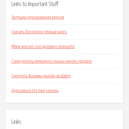
Links to Important Stuff
Золушка оригинальная версия
Скачать бесплатно темные книги
Www wacom com драйвер планшета
Самоучитель немецкого языка скачать торрент
Смотреть фильмы онлайн драйвер
Аудиокнига птэ ржд скачать
Links