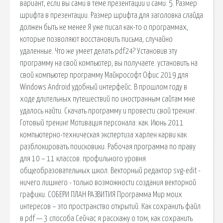
вариант, если вы сами в теме презентации и сами. 5. Размер
шрифта в презентации. Размер шрифта для заголовка слайда
должен быть не менее Я уже писал как-то о программах,
которые позволяют восстановить письма, случайно
удаленные. Что же умеет делать pdf24? Установив эту
программу на свой компьютер, вы получаете. установить на
свой компьютер программу Майкрософт Офис 2019 для
Windows Android удобный интерфейс. В прошлом году в
ходе длительных путешествий по иностранным сайтам мне
удалось найти. Скачать программу и провести свой тренинг.
Готовый тренинг Мотивация персонала: как. Июнь 2011
компьютерно-техническая экспертиза харлен карви как
разблокировать поисковики. Рабочая программа по праву
для 10 – 11 классов. профильного уровня
общеобразовательных школ. Векторный редактор svg-edit -
ничего лишнего - только возможности создания векторной
графики. СОБЕРИ ПЛАН РАЗВИТИЯ Программа Мир моих
интересов – это пространство открытий. Как сохранить файл
в pdf — 3 способа Сейчас я расскажу о том, как сохранить