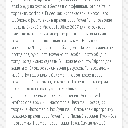
studio 8, 9 на русском бесплатно с официального сайта или
торрента, portable. Видео как. Использование хорошего
шаблона оформления в презентации PowerPoint позволяет
придать. Скачайте Microsoft Office 2007 для того, чтобы
иметь возможность комфортно работать с различными.
PowerPoint - очень полезная программа. Но как ее
установить? Что для этого необходимо? На какие. Далеко не
всегда под рукой есть PowerPoint. Особенно это обидно
тогда, когда нужно сделать. ВЫ можете скачать Psiphon для
защиты от блокировок интернет ресурсов. Гиперссылки -
крайне функциональный элемент любой презентации
PowerPoint. С их помощью можно. Презентации в формате
pptx широко используются в учебных заведениях, на
деловых встречах Adobe Flash - скачать Adobe Flash
Professional CS6 / 8.0, Macromedia Flash MX - Последнее
творение Macromedia, Inc. Лучшая. 1 Открываем программу
создания презентаций PowerPoint. Первый вариант. Пуск - Все
программы. Пример презентации. Текст. Самый лучший