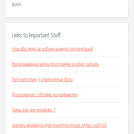
файл
Links to Important Stuff
Спасибо деду за победу конкурс презентаций
Распознавание капчи программа xrumer скачать
Патч на готику 3 отвергнутые боги
Приложение с обоями на компьютер
Темы exe для windows 7
Скачать драйвера для принтера epson stylus cx8300