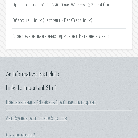
Opera Portable 61.0.3290.0 для Windows 32 и 64 битные.
Обзор Kali Linux (наследник BackTrack linux).
Словарь компьютерных терминов и Интернет-сленга
An Informative Text Blurb
Links to Important Stuff
Новая зеландия 3d забытый рай скачать торрент
Автобусное расписание борисов
Скачать маска 2