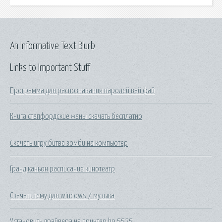
An Informative Text Blurb
Links to Important Stuff
Программа для распознавания паролей вай фай
Книга степфордские жены скачать бесплатно
Скачать игру битва зомби на компьютер
Гранд каньон расписание кинотеатр
Скачать тему для windows 7 музыка
Установить драйвера на принтер hp 5525