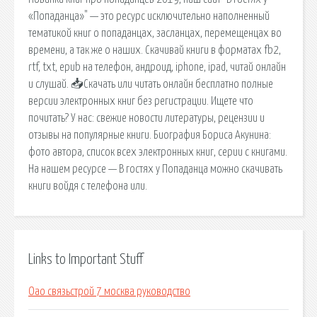
«Попаданца»" — это ресурс исключительно наполненный
тематикой книг о попаданцах, засланцах, перемещенцах во
времени, а так же о наших. Скачивай книги в форматах fb2,
rtf, txt, epub на телефон, андроид, iphone, ipad, читай онлайн
и слушай. 📥Скачать или читать онлайн бесплатно полные
версии электронных книг без регистрации. Ищете что
почитать? У нас: свежие новости литературы, рецензии и
отзывы на популярные книги. Биография Бориса Акунина:
фото автора, список всех электронных книг, серии с книгами.
На нашем ресурсе — В гостях у Попаданца можно скачивать
книги войдя с телефона или.
Links to Important Stuff
Оао связьстрой 7 москва руководство