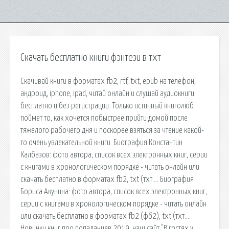
Скачать бесплатно книги фэнтези в тхт
Скачивай книги в форматах fb2, rtf, txt, epub на телефон,
андроид, iphone, ipad, читай онлайн и слушай аудиокниги
бесплатно и без регистрации. Только истинный книголюб
поймет то, как хочется побыстрее прийти домой после
тяжелого рабочего дня и поскорее взяться за чтение какой-
то очень увлекательной книги. Биография Константин
Калбазов: фото автора, список всех электронных книг, серии
с книгами в хронологическом порядке - читать онлайн или
скачать бесплатно в форматах fb2, txt (тхт…. Биография
Бориса Акунина: фото автора, список всех электронных книг,
серии с книгами в хронологическом порядке - читать онлайн
или скачать бесплатно в форматах fb2 (фб2), txt (тхт….
Новинки книг про попаданцев 2019, наш сайт "В гостях у