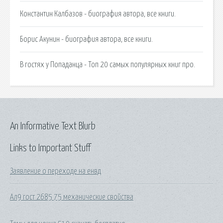
Константин Калбазов - биография автора, все книги.
Борис Акунин - биография автора, все книги.
В гостях у Попаданца - Топ 20 самых популярных книг про.
An Informative Text Blurb
Links to Important Stuff
Заявление о переходе на енвд
Ал9 гост 2685 75 механические свойства