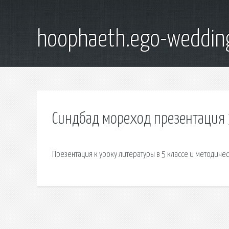
hoophaeth.ego-weddin
Синдбад мореход презентация 
Презентация к уроку литературы в 5 классе и методич