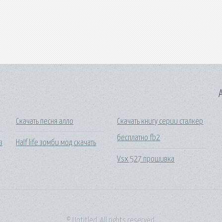
A
Скачать песня алло
Скачать книгу серии сталкер
бесплатно fb2
в
Half life зомби мод скачать
Vsx 527 прошивка
© Untitled. All rights reserved.