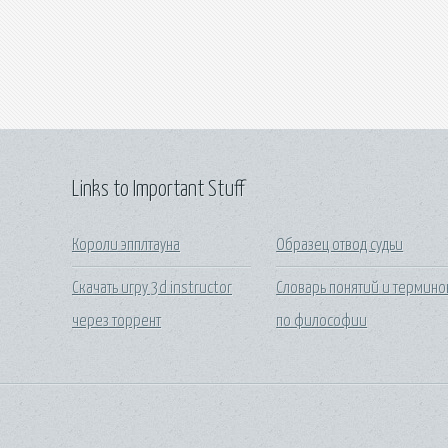
Links to Important Stuff
Короли эпплтауна
Образец отвод судьи
Скачать игру 3d instructor
Словарь понятий и термино
через торрент
по философии