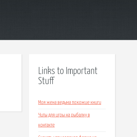
Links to Important
Stuff
Моя жена ведьма похожие книги
Читы для игры на рыбалку в
контакте