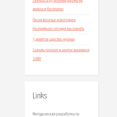
Скачать игру зеленая ферма на
андроид бесплатно
Песня веселье новогоднее
припомнили сегодня мы скачать
3 девятое царство журнал
Скачать торрент в центре внимания
1080
Links
Методическая разработка по