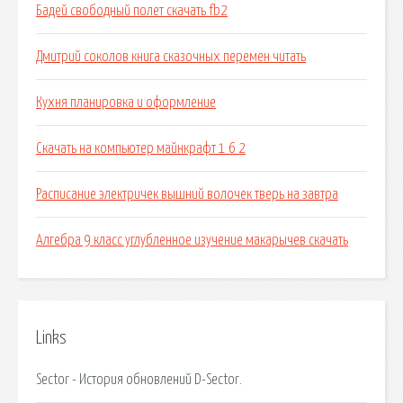
Бадей свободный полет скачать fb2
Дмитрий соколов книга сказочных перемен читать
Кухня планировка и оформление
Скачать на компьютер майнкрафт 1 6 2
Расписание электричек вышний волочек тверь на завтра
Алгебра 9 класс углубленное изучение макарычев скачать
Links
Sector - История обновлений D-Sector.