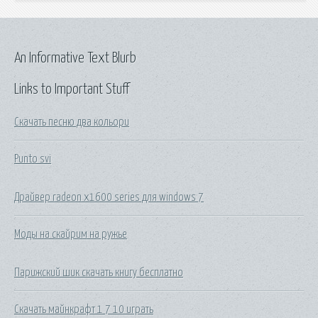
An Informative Text Blurb
Links to Important Stuff
Скачать песню два кольори
Punto svi
Драйвер radeon x1600 series для windows 7
Моды на скайрим на ружье
Парижский шик скачать книгу бесплатно
Скачать майнкрафт 1 7 10 играть