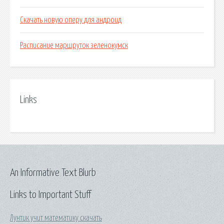
Скачать новую оперу для андроид
Расписание маршруток зеленокумск
Links
An Informative Text Blurb
Links to Important Stuff
Лунтик учит математику скачать