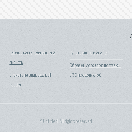
A
Карлос кастанеда книга 2
Купить книги в анапе
скачать
Образец договора поставки
Скачать на андроид pdf
с 30 предоплатой
reader
© Untitled. All rights reserved.