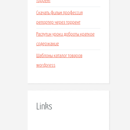
торрент
Скачать фильм профессия
репортер через торрент
Распутин уроки доброты краткое
содержание
Шаблоны каталог товаров
wordpress
Links