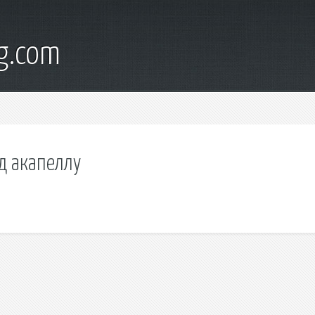
g.com
д акапеллу