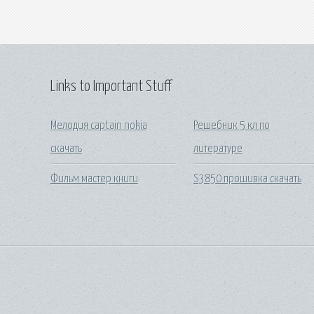
Links to Important Stuff
Мелодия captain nokia
Решебник 5 кл по
скачать
литературе
Фильм мастер книги
S3850 прошивка скачать