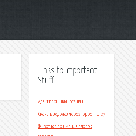
Links to Important
Stuff
Адакт прошивки отзывы
Скачать водолаз через торрент игру
Животное по имени человек