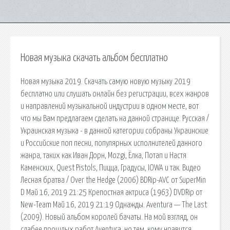
Новая музыка скачать альбом бесплатно
Новая музыка 2019. Скачать самую новую музыку 2019
бесплатно или слушать онлайн без регистрации, всех жанров
и направлений музыкальной индустрии в одном месте, вот
что мы Вам предлагаем сделать на данной странице. Русская /
Украинская музыка - в данной категории собраны Украинские
и Российские поп песни, популярных исполнителей данного
жанра, таких как Иван Дорн, Mozgi, Ёлка, Потап и Настя
Каменских, Quest Pistols, Пицца, Градусы, IOWA и так. Видео
Лесная братва / Over the Hedge (2006) BDRip-AVC от SuperMin
D Май 16, 2019 21:25 Крепостная актриса (1963) DVDRip от
New-Team Май 16, 2019 21:19 Однажды. Aventura — The Last
(2009). Новый альбом королей бачаты. На мой взгляд, он
слабее прошлых работ Aventura, но тем, кому нравится