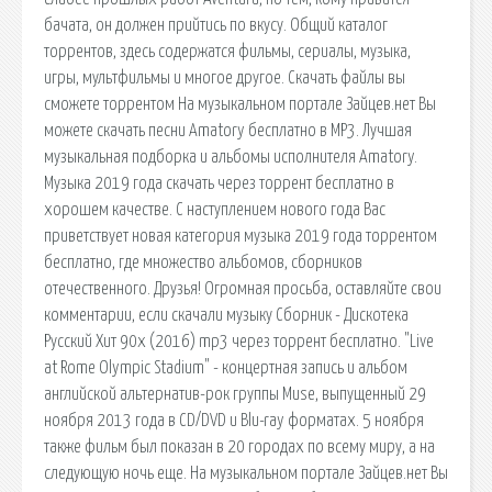
бачата, он должен прийтись по вкусу. Общий каталог
торрентов, здесь содержатся фильмы, сериалы, музыка,
игры, мультфильмы и многое другое. Скачать файлы вы
сможете торрентом На музыкальном портале Зайцев.нет Вы
можете скачать песни Amatory бесплатно в MP3. Лучшая
музыкальная подборка и альбомы исполнителя Amatory.
Музыка 2019 года скачать через торрент бесплатно в
хорошем качестве. С наступлением нового года Вас
приветствует новая категория музыка 2019 года торрентом
бесплатно, где множество альбомов, сборников
отечественного. Друзья! Огромная просьба, оставляйте свои
комментарии, если скачали музыку Сборник - Дискотека
Русский Хит 90х (2016) mp3 через торрент бесплатно. "Live
at Rome Olympic Stadium" - концертная запись и альбом
английской альтернатив-рок группы Muse, выпущенный 29
ноября 2013 года в CD/DVD и Blu-ray форматах. 5 ноября
также фильм был показан в 20 городах по всему миру, а на
следующую ночь еще. На музыкальном портале Зайцев.нет Вы