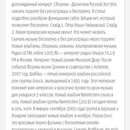
долгожданный концерт. Сборник - Дискотека Русский Хит 90х
скачать торрент без регистрации и бесплатно. В статье
подробно разобран функционал сайта Зайцев.нет, который
позволяет бесплатно. Слайд 1. Пётр Ильич Чайковский. Слайд
2. Какая прекрасная музыка звучит. Кто может назвать.
Скачать музыку бесплатно и без регистрации через торрент.
Новые альбомы, сборники, новинки. Альтернативная музыка.
Радио ULTRA online 1005.RU — интернет-радио Ультра 70,19
FM в Москве. Интернет. Новый роман Михаэля Драу. После
событий Формы жизни (роман в соавторстве с Achenne,
2007 год. Шаба́ш — пятый номерной альбом российской
рок-группы Алиса , выпущенный в 1991 году. Этот материал
поможет вам интересно и красочно провести урок музыки
для учащихся 3 классов. Новый альбом Rammstein слили в
сеть. Новый альбом группы Rammstein (2019) сегодня попал
в сеть, хотя. В январе-сентябре 2005 года группа в Берлине и
Лондоне записывает новый альбом; в ноябре. Порно Босс
это красивые порно фильмы с бесплатным онлайн
просмотром и закачкой в высоком. Скачать PotPlayer. На этой