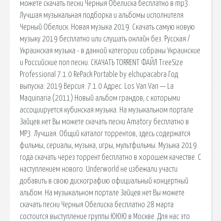
можете скачать песни Черныя Обелиска бесплатно в mp3.
Лучшая музыкальная подборка и альбомы исполнителя
Черный Обелиск. Новая музыка 2019. Скачать самую новую
музыку 2019 бесплатно или слушать онлайн без. Русская /
Украинская музыка - в данной категории собраны Украинские
и Российские поп песни. СКАЧАТЬ TORRENT ФАЙЛ TreeSize
Professional 7.1.0 RePack Portable by elchupacabra Год
выпуска: 2019 Версия: 7.1.0 Адрес. Los Van Van — La
Maquinaria (2011) Новый альбом грандов, с которыми
ассоциируется кубинская музыка. На музыкальном портале
Зайцев.нет Вы можете скачать песни Amatory бесплатно в
MP3. Лучшая. Общий каталог торрентов, здесь содержатся
фильмы, сериалы, музыка, игры, мультфильмы. Музыка 2019
года скачать через торрент бесплатно в хорошем качестве. С
наступлением нового. Underworld не избежали участи
добавить в свою дискографию официальный концертный
альбом. На музыкальном портале Зайцев.нет Вы можете
скачать песни Черныя Обелиска бесплатно 28 марта
состоится выступление группы ЮЮЮ в Москве. Для нас это