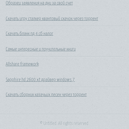
Образец заявления на дни за свой счет
Скачать игру сталкер квантовый скачок через торрент
Скачать бланк пд 4 сб налог
Самые интересные и поучительные книги
Allshare framework
Sapphire hd 2600 xt драйвер windows 7
Скачать сборник казачьих песен через торрент
© Untitled. All rights reserved.