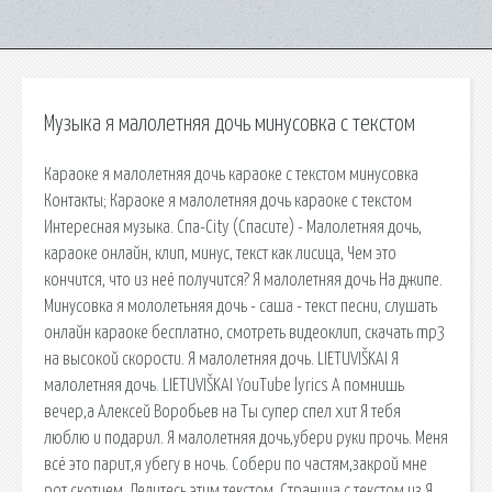
Музыка я малолетняя дочь минусовка с текстом
Караоке я малолетняя дочь караоке с текстом минусовка
Контакты; Караоке я малолетняя дочь караоке с текстом
Интересная музыка. Спа-City (Спасите) - Малолетняя дочь,
караоке онлайн, клип, минус, текст как лисица, Чем это
кончится, что из неё получится? Я малолетняя дочь На джипе.
Минусовка я мололетьняя дочь - саша - текст песни, слушать
онлайн караоке бесплатно, смотреть видеоклип, скачать mp3
на высокой скорости. Я малолетняя дочь. LIETUVIŠKAI Я
малолетняя дочь. LIETUVIŠKAI YouTube lyrics А помнишь
вечер,а Алексей Воробьев на Ты супер спел хит Я тебя
люблю и подарил. Я малолетняя дочь,убери руки прочь. Меня
всё это парит,я убегу в ночь. Собери по частям,закрой мне
рот скотчем. Делитесь этим текстом. Страница с текстом из Я