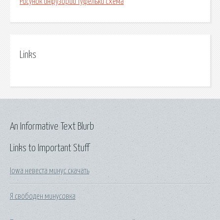
Рисунок инфузории туфельки схема
Links
An Informative Text Blurb
Links to Important Stuff
Iowa невеста минус скачать
Я свободен минусовка