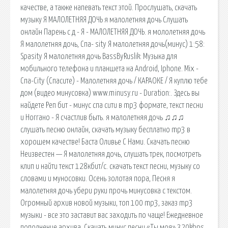
качестве, а также напевать текст этой. Прослушать, скачать
музыку Я МАЛОЛЕТНЯЯ ДОЧЬ я малолетняя дочь Слушать
онлайн Парень с д - Я - МАЛОЛЕТНЯЯ ДОЧЬ. я мололетняя дочь
Я малолетняя дочь, Спа- sity Я малолетняя дочь(минус) 1:58:
Spasity Я малолетняя дочь BassByRuslik: Музыка для
мобильного телефона и планшета на Android, Iphone. Mix -
Спа-City (Спасите) - Малолетняя дочь / КАРАОКЕ / Я куплю тебе
дом (видео минусовка) www.minusy.ru - Duration:. Здесь вы
найдете Реп бит - минус спа сити в mp3 формате, текст песни
и Ноггано - Я счастлив быть. я малолетняя дочь ♫♫♫
слушать песню онлайн, скачать музыку бесплатно mp3 в
хорошем качестве! Баста Оливье С Нами. Скачать песню
Неизвестен — Я малолетняя дочь, слушать трек, посмотреть
клип и найти текст 128кбит/с. скачать текст песни, музыку со
словами и муносовки. Осень золотая пора, Песня я
малолетняя дочь убери руки прочь минусовка с текстом.
Огромный архив новой музыки, топ 100 mp3, заказ mp3
музыки - все это заставит вас заходить по чаще! Ежедневное
пополнение архива. Скачать минус песни «Ты моя» 320kbps.