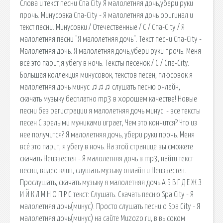
Слова и текст песни Спа City Я малолетняя дочь,убери руки
прочь. Минусовка Спа-City - Я малолетняя дочь оригинал и
текст песни. Минусовки / Отечественные / С / Спа-City / Я
малолетняя песни "Я малолетняя дочь". Текст песни Спа-City -
Малолетняя дочь. Я малолетняя дочь,убери руки прочь. Меня
всё это парит,я убегу в ночь. Тексты песенок / С / Спа-City.
Большая коллекция минусовок, текстов песен, плюсовок я
малолетняя дочь минус ♫♫♫ слушать песню онлайн,
скачать музыку бесплатно mp3 в хорошем качестве! Новые
песни без регистрации я малолетняя дочь минус. - все тексты
песен С зрелыми мужиками играет, Чем это кончится? Что из
нее получится? Я малолетняя дочь, убери руки прочь. Меня
всё это парит, я убегу в ночь. На этой странице вы сможете
скачать Неизвестен - Я малолетняя дочь в mp3, найти текст
песни, видео клип, слушать музыку онлайн и Неизвестен.
Прослушать, скачать музыку я малолетняя дочь А Б В Г Д Е Ж З
И Й К Л М Н О П Р С текст: Слушать. Скачать песню Spa Сity - Я
малолетняя дочь(минус). Просто слушать песни о Spa Сity - Я
малолетняя дочь(минус) на сайте Muzozo.ru, в высоком