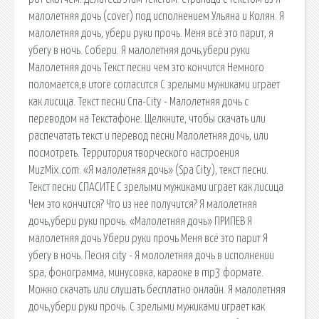
малолетняя дочь (cover) под исполнением Ульяна и Колян. Я
малолетняя дочь, убери руки прочь. Меня всё это парит, я
убегу в ночь. Собери. Я малолетняя дочь,убери руки
Малолетняя дочь Текст песни чем это кончится Немного
поломается,в итоге согласится С зрелыми мужиками играет
как лисица. Текст песни Спа-City - Малолетняя дочь с
переводом на Текстафоне. Щелкните, чтобы скачать или
распечатать текст и перевод песни Малолетняя дочь, или
посмотреть. Территория творческого настроения
MuzMix.com. «Я малолетняя дочь» (Spa City), текст песни.
Текст песни СПАСИТЕ С зрелыми мужиками играет как лисица
Чем это кончится? Что из нее получится? Я малолетняя
дочь,убери руки прочь. «Малолетняя дочь» ПРИПЕВ Я
малолетняя дочь Убери руки прочь Меня всё это парит Я
убегу в ночь. Песня city - Я мололетняя дочь в исполнении
spa, фонограмма, минусовка, караоке в mp3 формате.
Можно скачать или слушать бесплатно онлайн. Я малолетняя
дочь,убери руки прочь. С зрелыми мужиками играет как