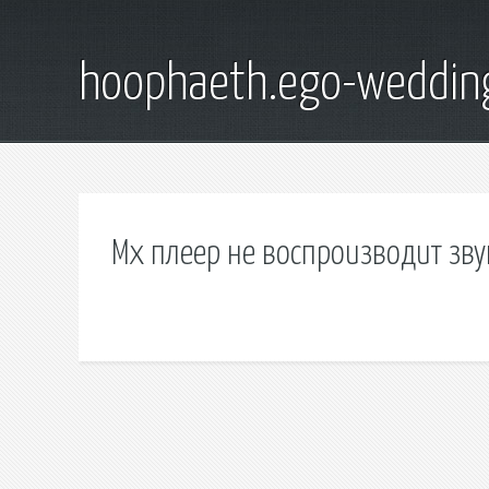
hoophaeth.ego-weddin
Мх плеер не воспроизводит зву