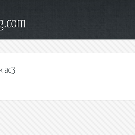
g.com
к ас3