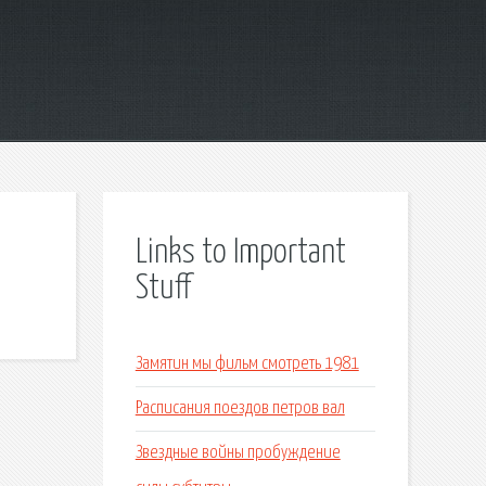
Links to Important
Stuff
Замятин мы фильм смотреть 1981
Расписания поездов петров вал
Звездные войны пробуждение