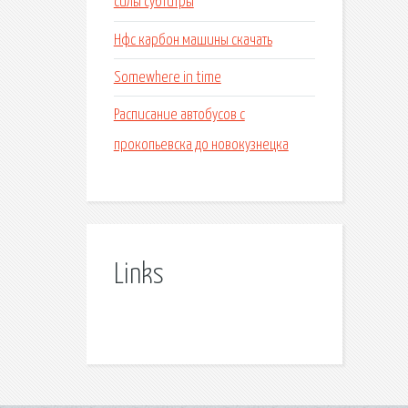
силы субтитры
Нфс карбон машины скачать
Somewhere in time
Расписание автобусов с
прокопьевска до новокузнецка
Links