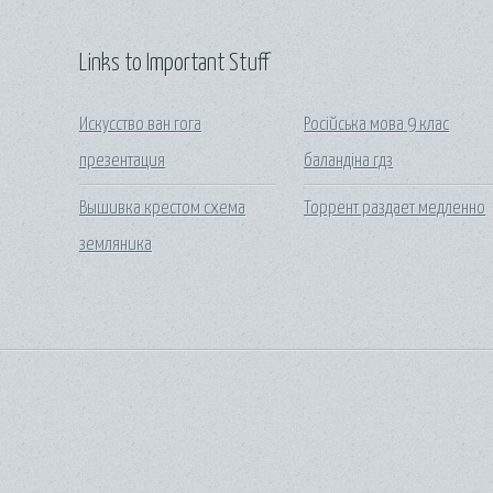
Links to Important Stuff
Искусство ван гога
Російська мова 9 клас
презентация
баландіна гдз
Вышивка крестом схема
Торрент раздает медленно
земляника