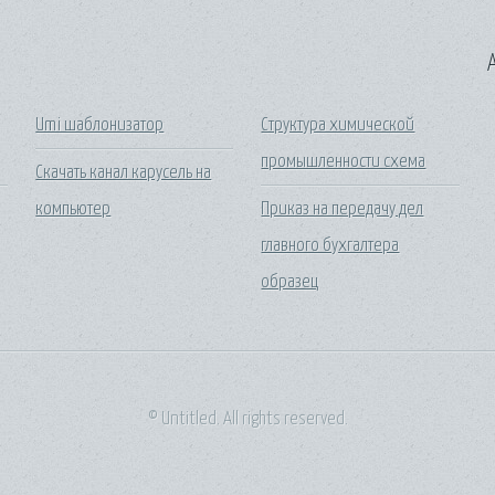
A
Umi шаблонизатор
Структура химической
промышленности схема
Скачать канал карусель на
компьютер
Приказ на передачу дел
главного бухгалтера
образец
© Untitled. All rights reserved.