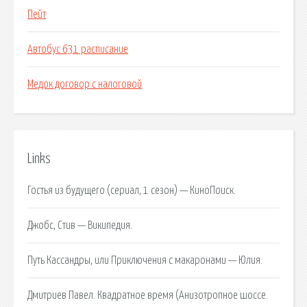
Пейт
Автобус 631 расписание
Медок договор с налоговой
Links
Гостья из будущего (сериал, 1 сезон) — КиноПоиск.
Джобс, Стив — Википедия.
Путь Кассандры, или Приключения с макаронами — Юлия.
Дмитриев Павел. Квадратное время (Анизотропное шоссе.