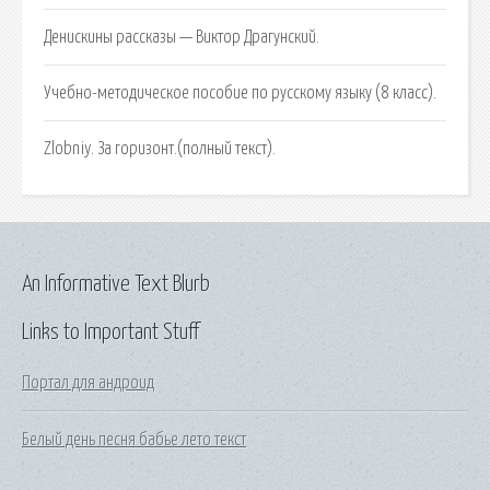
Денискины рассказы — Виктор Драгунский.
Учебно-методическое пособие по русскому языку (8 класс).
Zlobniy. За горизонт.(полный текст).
An Informative Text Blurb
Links to Important Stuff
Портал для андроид
Белый день песня бабье лето текст