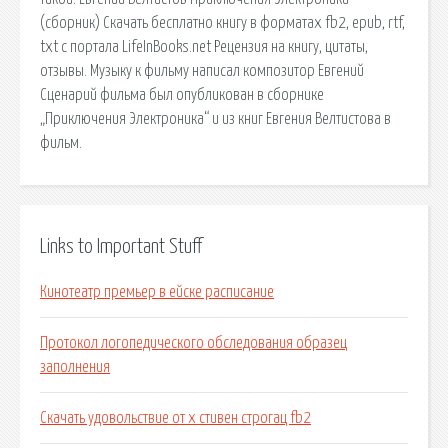
Links to Important Stuff
Кинотеатр премьер в ейске расписание
Протокол логопедического обследования образец
заполнения
Скачать удовольствие от x стивен строгац fb2