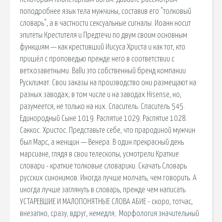
поподробнее язык тела мужчины, составив его "толковый
словарь", а в частности сексуальные сигналы. Иоанн носит
эпитеты Крестителя и Предтечи по двум своим основным
функциям — как крестивший Иисуса Христа и как тот, кто
пришёл с проповедью прежде него в соответствии с
ветхозаветными. Ballu это собственный бренд компании
Русклимат. Свои заказы на производство они размещают на
разных заводах, в том числе и на заводах Hisense, но,
разумеется, не только на них. Спаситель. Спаситель 545.
Единородный Сыне 1019. Распятие 1029. Распятие 1028.
Саккос. Христос. Представьте себе, что прародиной мужчин
был Марс, а женщин — Венера. В один прекрасный день
марсиане, глядя в свои телескопы, усмотрели Краткие
словари - краткие толковые словарики. Скачать Словарь
русских синонимов. Иногда лучше молчать, чем говорить. А
иногда лучше заглянуть в словарь, прежде чем написать.
УСТАРЕВШИЕ И МАЛОПОНЯТНЫЕ СЛОВА АБИЕ - скоро, тотчас,
внезапно, сразу, вдруг, немедля;. Морфология значительный