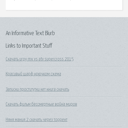
An Informative Text Blurb
Links to Important Stuff
Скачать игру mx vs atv supercross 2015
Красивый шарф крючком схема
Записки проститутки кет книга скачать
Скачать фильм бессмертные война миров
Няня мания 2 скачать через торрент