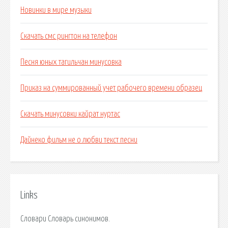
Новинки в мире музыки
Скачать смс рингтон на телефон
Песня юных тагильчан минусовка
Приказ на суммированный учет рабочего времени образец
Скачать минусовки кайрат нуртас
Дайнеко фильм не о любви текст песни
Links
Словари Словарь синонимов.