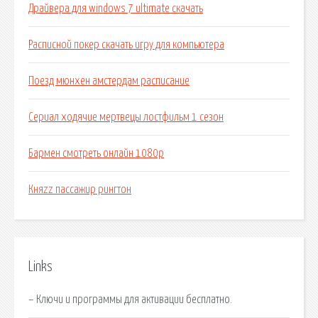
Драйвера для windows 7 ultimate скачать
Расписной покер скачать игру для компьютера
Поезд мюнхен амстердам расписание
Сериал ходячие мертвецы лостфильм 1 сезон
Бармен смотреть онлайн 1080p
Княzz пассажир рингтон
Links
– Ключи и программы для активации бесплатно.