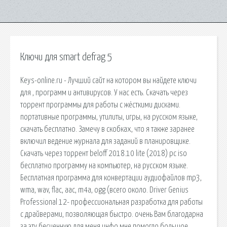
Ключи для smart defrag 5
Keys-online.ru - Лучший сайт на котором вы найдете ключи
для , программ и антивирусов. У нас есть. Скачать через
торрент программы для работы с жёсткими дисками.
портативные программы, утилиты, игры, на русском языке,
скачать бесплатно. Замечу в скобках, что я также заранее
включил ведение журнала для заданий в планировщике.
Скачать через торрент beloff 2018.10 lite (2018) pc iso
бесплатно программу на компьютер, на русском языке.
Бесплатная программа для конвертации аудиофайлов mp3,
wma, wav, flac, aac, m4a, ogg (всего около. Driver Genius
Professional 12- профессиональная разработка для работы
с драйверами, позволяющая быстро. очень Вам благодарна
за эту бесценную для меня инфо,мне помогло.большое