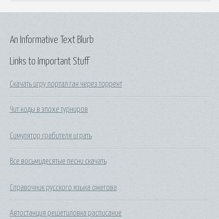
An Informative Text Blurb
Links to Important Stuff
Скачать игру портал ган через торрент
Чит коды в эпохе турниров
Симулятор грабителя играть
Все восьмидесятые песни скачать
Справочник русского языка ожегова
Автостанция решетиловка расписание