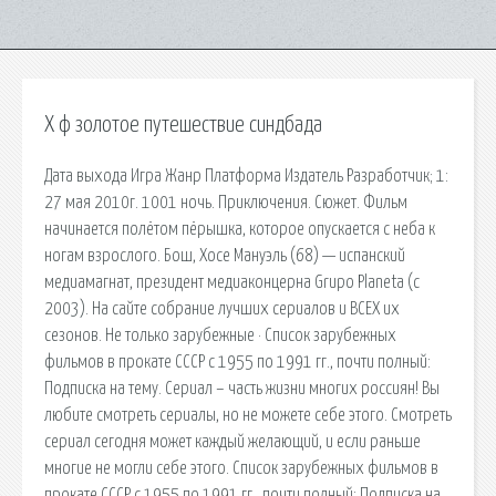
Х ф золотое путешествие синдбада
Дата выхода Игра Жанр Платформа Издатель Разработчик; 1:
27 мая 2010г. 1001 ночь. Приключения. Сюжет. Фильм
начинается полётом пёрышка, которое опускается с неба к
ногам взрослого. Бош, Хосе Мануэль (68) — испанский
медиамагнат, президент медиаконцерна Grupo Planeta (c
2003). На сайте собрание лучших сериалов и ВСЕХ их
сезонов. Не только зарубежные · Список зарубежных
фильмов в прокате СССР с 1955 по 1991 гг., почти полный:
Подписка на тему. Сериал – часть жизни многих россиян! Вы
любите смотреть сериалы, но не можете себе этого. Смотреть
сериал сегодня может каждый желающий, и если раньше
многие не могли себе этого. Список зарубежных фильмов в
прокате СССР с 1955 по 1991 гг., почти полный: Подписка на