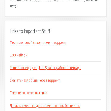
тему.
Links to Important Stuff
Месть скачать 4 сезон скачать торрент
100 нейлон
Решебник enjoy english 5 класс рабочая тетрадь
Скачать незлобина через торрент
Текст песни жека цыганка
Должны смеяться дети скачать песню бесплатно