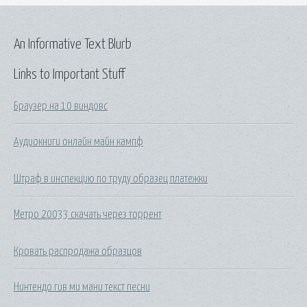
An Informative Text Blurb
Links to Important Stuff
Браузер на 10 виндовс
Аудиокниги онлайн майн кампф
Штраф в инспекцию по труду образец платежки
Метро 20033 скачать через торрент
Кровать распродажа образцов
Нинтендо гив ми мани текст песни