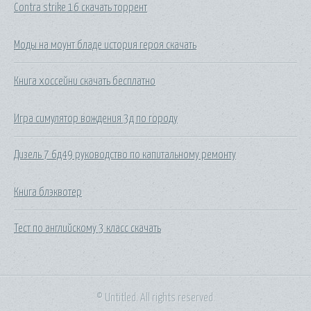
Contra strike 16 скачать торрент
Моды на моунт бладе история героя скачать
Книга хоссейни скачать бесплатно
Игра симулятор вождения 3д по городу
Дизель 7 6д49 руководство по капитальному ремонту
Книга блэквотер
Тест по английскому 3 класс скачать
© Untitled. All rights reserved.