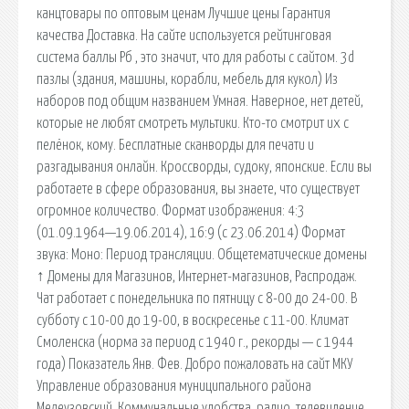
канцтовары по оптовым ценам Лучшие цены Гарантия
качества Доставка. На сайте используется рейтинговая
система баллы Рб , это значит, что для работы с сайтом. 3d
пазлы (здания, машины, корабли, мебель для кукол) Из
наборов под общим названием Умная. Наверное, нет детей,
которые не любят смотреть мультики. Кто-то смотрит их с
пелёнок, кому. Бесплатные сканворды для печати и
разгадывания онлайн. Кроссворды, судоку, японские. Если вы
работаете в сфере образования, вы знаете, что существует
огромное количество. Формат изображения: 4:3
(01.09.1964—19.06.2014), 16:9 (с 23.06.2014) Формат
звука: Моно: Период трансляции. Общетематические домены
↑ Домены для Магазинов, Интернет-магазинов, Распродаж.
Чат работает с понедельника по пятницу с 8-00 до 24-00. В
субботу с 10-00 до 19-00, в воскресенье с 11-00. Климат
Смоленска (норма за период с 1940 г., рекорды — с 1944
года) Показатель Янв. Фев. Добро пожаловать на сайт МКУ
Управление образования муниципального района
Мелеузовский. Коммунальные удобства, радио, телевидение,