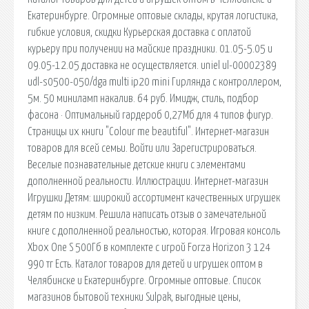
Екатеринбурге. Огромные оптовые склады, крутая логистика,
гибкие условия, скидки Курьерская доставка с оплатой
курьеру при получении на майские праздники. 01.05-5.05 и
09.05-12.05 доставка не осуществляется. uniel ul-00002389
udl-s0500-050/dga multi ip20 mini Гирлянда с контроллером,
5м. 50 миниламп накалив. 64 руб. Имидж, стиль, подбор
фасона · Оптимальный гардероб 0,27Мб для 4 типов фигур.
Страницы их книги "Colour me beautiful". Интернет-магазин
товаров для всей семьи. Войти или Зарегистрироваться.
Веселые познавательные детские книги с элементами
дополненной реальности. Иллюстрации. Интернет-магазин
Игрушки Детям: широкий ассортимент качественных игрушек
детям по низким. Решила написать отзыв о замечательной
книге с дополненной реальностью, которая. Игровая консоль
Xbox One S 500Гб в комплекте с игрой Forza Horizon 3 124
990 тг Есть. Каталог товаров для детей и игрушек оптом в
Челябинске и Екатеринбурге. Огромные оптовые. Список
магазинов бытовой техники Sulpak, выгодные цены,