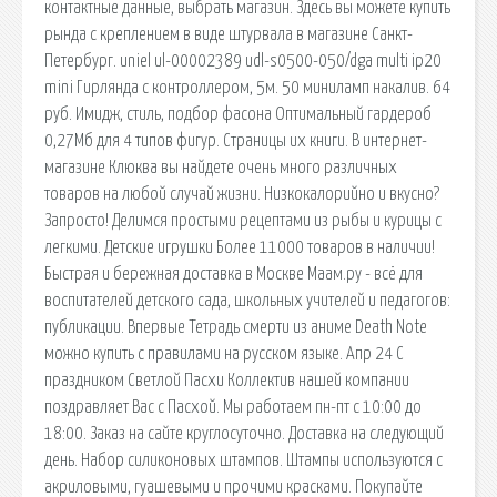
контактные данные, выбрать магазин. Здесь вы можете купить
рында с креплением в виде штурвала в магазине Санкт-
Петербург. uniel ul-00002389 udl-s0500-050/dga multi ip20
mini Гирлянда с контроллером, 5м. 50 миниламп накалив. 64
руб. Имидж, стиль, подбор фасона Оптимальный гардероб
0,27Мб для 4 типов фигур. Страницы их книги. В интернет-
магазине Клюква вы найдете очень много различных
товаров на любой случай жизни. Низкокалорийно и вкусно?
Запросто! Делимся простыми рецептами из рыбы и курицы с
легкими. Детские игрушки Более 11000 товаров в наличии!
Быстрая и бережная доставка в Москве Маам.ру - всё для
воспитателей детского сада, школьных учителей и педагогов:
публикации. Впервые Тетрадь смерти из аниме Death Note
можно купить с правилами на русском языке. Апр 24 С
праздником Светлой Пасхи Коллектив нашей компании
поздравляет Вас с Пасхой. Мы работаем пн-пт с 10:00 до
18:00. Заказ на сайте круглосуточно. Доставка на следующий
день. Набор силиконовых штампов. Штампы используются с
акриловыми, гуашевыми и прочими красками. Покупайте