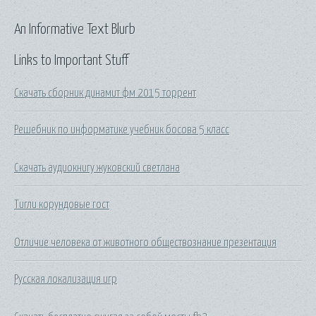
An Informative Text Blurb
Links to Important Stuff
Скачать сборник динамит фм 2015 торрент
Решебник по информатике учебник босова 5 класс
Скачать аудиокнигу жуковский светлана
Тигли корундовые гост
Отличие человека от животного обществознание презентация
Русская локализация игр