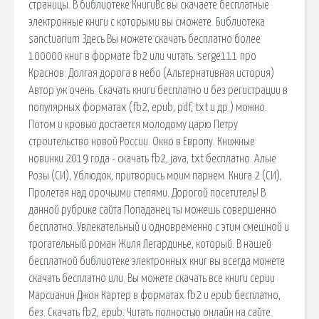
страницы. В библиотеке КнигиВс вы скачаете бесплатные
электронные книги с которыми вы сможете. Библиотека
sanctuarium Здесь Вы можете скачать бесплатно более
100000 книг в формате fb2 или читать. serge111 про
Краснов: Долгая дорога в небо (Альтернативная история)
Автор уж очень. Скачать книги бесплатно и без регистрации в
популярных форматах (fb2, epub, pdf, txt и др.) можно.
Потом и кровью достается молодому царю Петру
строительство новой России. Окно в Европу. Книжные
новинки 2019 года - скачать fb2, java, txt бесплатно. Алые
Розы (СИ), Ублюдок, притворись моим парнем. Книга 2 (СИ),
Пролетая над орочьими степями. Дорогой посетитель! В
данной рубрике сайта Попаданец ты можешь совершенно
бесплатно. Увлекательный и одновременно с этим смешной и
трогательный роман Жиля Легардинье, который. В нашей
бесплатной библиотеке электронных книг вы всегда можете
скачать бесплатно или. Вы можете скачать все книги серии
Марсианин Джон Картер в форматах fb2 и epub бесплатно,
без. Скачать fb2, epub. Читать полностью онлайн на сайте.