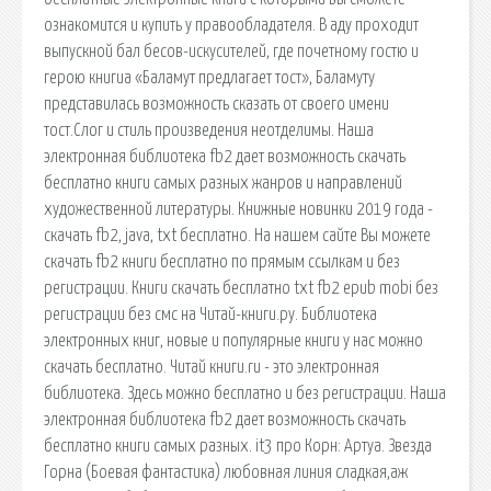
ознакомится и купить у правообладателя. В аду проходит
выпускной бал бесов-искусителей, где почетному гостю и
герою книгиа «Баламут предлагает тост», Баламуту
представилась возможность сказать от своего имени
тост.Слог и стиль произведения неотделимы. Наша
электронная библиотека fb2 дает возможность скачать
бесплатно книги самых разных жанров и направлений
художественной литературы. Книжные новинки 2019 года -
скачать fb2, java, txt бесплатно. На нашем сайте Вы можете
скачать fb2 книги бесплатно по прямым ссылкам и без
регистрации. Книги скачать бесплатно txt fb2 epub mobi без
регистрации без смс на Читай-книги.ру. Библиотека
электронных книг, новые и популярные книги у нас можно
скачать бесплатно. Читай книги.ru - это электронная
библиотека. Здесь можно бесплатно и без регистрации. Наша
электронная библиотека fb2 дает возможность скачать
бесплатно книги самых разных. it3 про Корн: Артуа. Звезда
Горна (Боевая фантастика) любовная линия сладкая,аж