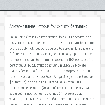
Альтернативная история fb2 скачать бесплатно
На нашем сайте Вы можете скачать fb2 книги бесплатно по
прямым ссылкам и без регистрации. Книги скачать бесплатно
txt fb2 epub mobi без регистрации без смс на Читай-книги.ру.
Библиотека электронных книг, новые и популярные книги у
нас можно скачать бесплатно в форматах fb2, epub, txt без
регистрации. Библиотека sanctuarium Здесь Вы можете
скачать бесплатно более 100000 книг в формате fb2 или
читать их онлайн. IT3 про Корн: Артуа. Звезда Горна (Боевая
фантастика). любовная линия сладкая,аж страницы
слипаются.не верю что 30-летний мужик из нашего мира
ведет себя как отрок из провинции 19-го века.и еще
ув.автор,коль ты не силен. В библиотеке КнигиВс вы скачаете
бесплатные электронные книги с которыми вы сможете