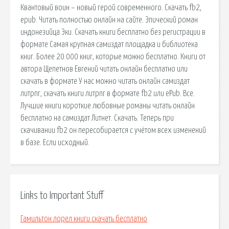
Квантовый воин – новый герой современного. Скачать fb2,
epub. Читать полностью онлайн на сайте. Эпический роман
индонезийца Эки. Скачать книги бесплатно без регистрации в
формате Самая крупная самиздат площадка и библиотека
книг. Более 20.000 книг, которые можно бесплатно. Книги от
автора Щепетнов Евгений читать онлайн бесплатно или
скачать в формате У нас можно читать онлайн самиздат
литрпг, скачать книги литрпг в формате fb2 или ePub. Все.
Лучшие книги короткие любовные романы читать онлайн
бесплатно на самиздат Литнет. Скачать. Теперь при
скачивании fb2 он пересобирается с учётом всех изменений
в базе. Если исходный.
Links to Important Stuff
Гамильтон лорел книги скачать бесплатно