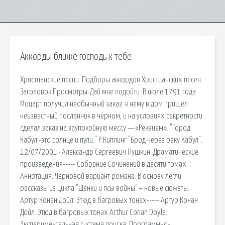
Аккорды ближе господь к тебе
Христианские песни. Подборы аккордов Христианских песен.
Заголовок Просмотры-Дай мне подойти. В июле 1791 года
Моцарт получил необычный заказ: к нему в дом пришел
неизвестный посланник в чёрном, и на условиях секретности
сделал заказ на заупокойную мессу — «Реквием». "Город
Кабул -это солнце и пули." Р.Киплинг "Брод через реку Кабул".
12/07/2001 · Александр Сергеевич Пушкин. Драматические
произведения----- Собрание Сочинений в десяти томах.
Аннотация: Черновой вариант романа. В основу легли
рассказы из цикла "Щенки и псы войны" + новые сюжеты.
Артур Конан Дойл. Этюд в багровых тонах----- Артур Конан
Дойл. Этюд в багровых тонах Arthur Conan Doyle.
Экспериментальная система поиска. Программно-