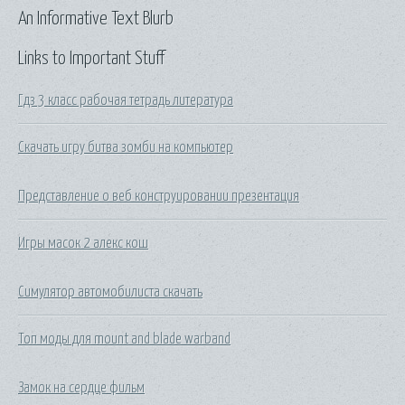
An Informative Text Blurb
Links to Important Stuff
Гдз 3 класс рабочая тетрадь литература
Скачать игру битва зомби на компьютер
Представление о веб конструировании презентация
Игры масок 2 алекс кош
Симулятор автомобилиста скачать
Топ моды для mount and blade warband
Замок на сердце фильм