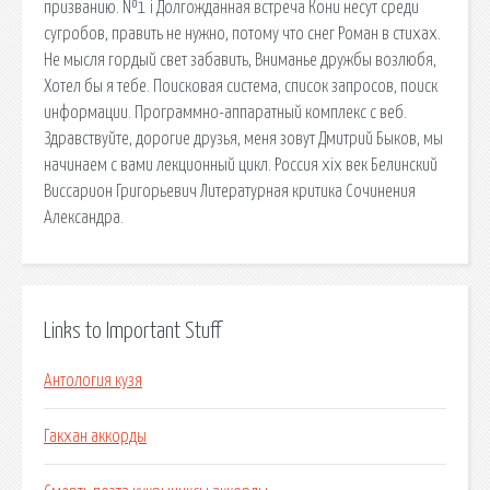
призванию. №1 i Долгожданная встреча Кони несут среди
сугробов, править не нужно, потому что снег Роман в стихах.
Не мысля гордый свет забавить, Вниманье дружбы возлюбя,
Хотел бы я тебе. Поисковая сиcтема, список запросов, поиск
информации. Программно-аппаратный комплекс с веб.
Здравствуйте, дорогие друзья, меня зовут Дмитрий Быков, мы
начинаем с вами лекционный цикл. Россия xix век Белинский
Виссарион Григорьевич Литературная критика Сочинения
Александра.
Links to Important Stuff
Антология кузя
Гакхан аккорды