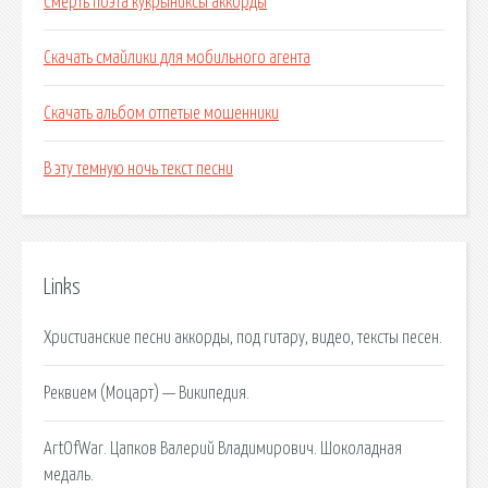
Смерть поэта кукрыниксы аккорды
Скачать смайлики для мобильного агента
Скачать альбом отпетые мошенники
В эту темную ночь текст песни
Links
Христианские песни аккорды, под гитару, видео, тексты песен.
Реквием (Моцарт) — Википедия.
ArtOfWar. Цапков Валерий Владимирович. Шоколадная
медаль.