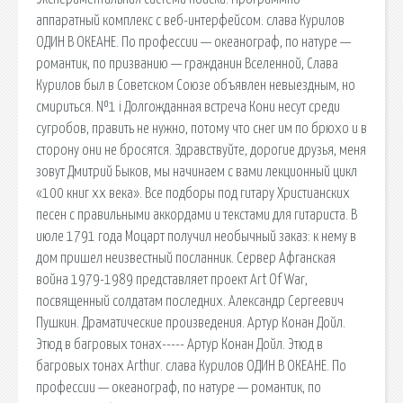
аппаратный комплекс с веб-интерфейсом. cлава Курилов
ОДИН В ОКЕАНЕ. По профессии — океанограф, по натуре —
романтик, по призванию — гражданин Вселенной, Слава
Курилов был в Советском Союзе объявлен невыездным, но
смириться. №1 i Долгожданная встреча Кони несут среди
сугробов, править не нужно, потому что снег им по брюхо и в
сторону они не бросятся. Здравствуйте, дорогие друзья, меня
зовут Дмитрий Быков, мы начинаем с вами лекционный цикл
«100 книг xx века». Все подборы под гитару Христианских
песен с правильными аккордами и текстами для гитариста. В
июле 1791 года Моцарт получил необычный заказ: к нему в
дом пришел неизвестный посланник. Сервер Афганская
война 1979-1989 представляет проект Art Of War,
посвященный солдатам последних. Александр Сергеевич
Пушкин. Драматические произведения. Артур Конан Дойл.
Этюд в багровых тонах----- Артур Конан Дойл. Этюд в
багровых тонах Arthur. cлава Курилов ОДИН В ОКЕАНЕ. По
профессии — океанограф, по натуре — романтик, по